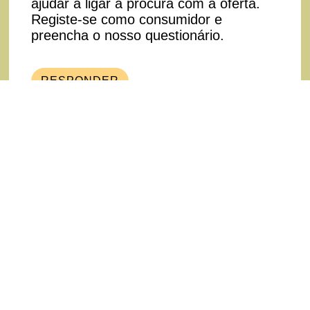
ajudar a ligar a procura com a oferta.
Registe-se como consumidor e
preencha o nosso questionário.
RESPONDER
Agricultores
É produtor/a e quer vender mais, de
forma mais fácil e regular? Inscreva-se
agora, partilhe connosco a sua
informação no questionário e escolha
que informação quer partilhar neste
website.