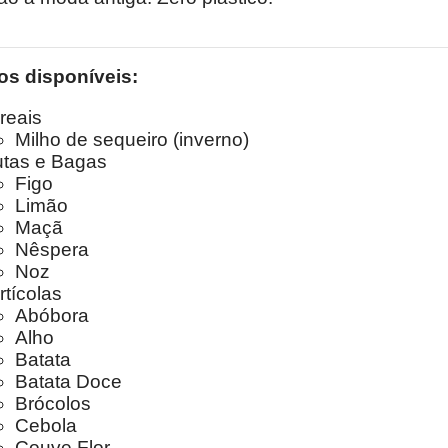
os disponíveis:
reais
Milho de sequeiro (inverno)
utas e Bagas
Figo
Limão
Maçã
Nêspera
Noz
rtícolas
Abóbora
Alho
Batata
Batata Doce
Brócolos
Cebola
Couve Flor