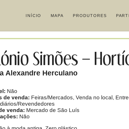
INÍCIO
MAPA
PRODUTORES
PART
tónio Simões – Hortíc
a Alexandre Herculano
el:
Não
 de venda:
Feiras/Mercados, Venda no local, Entreg
ediários/Revendedores
de venda:
Mercado de São Luís
cações:
Não
o à moda antiga. Zero plástico.