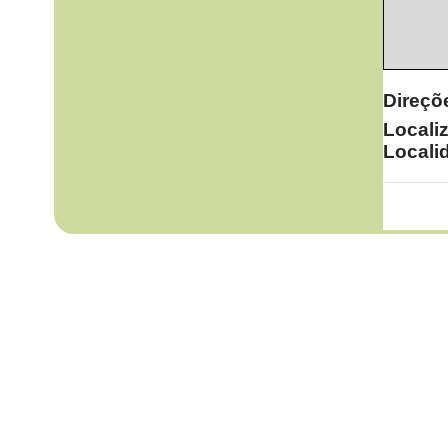
Direçõ
Locali
Locali