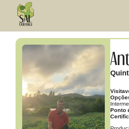
An
Quint
Visitav
Opções
Interm
Ponto 
Certifi
Produçã