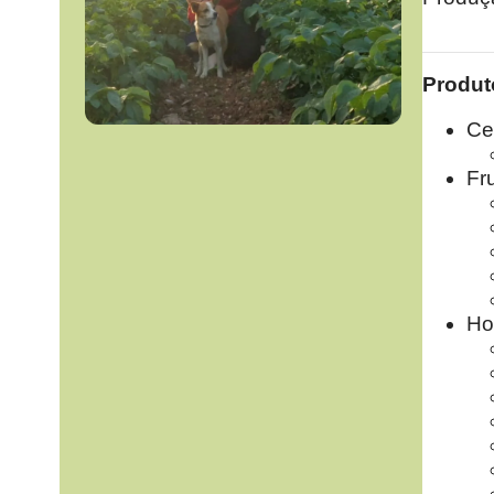
Produt
Ce
Fr
Ho