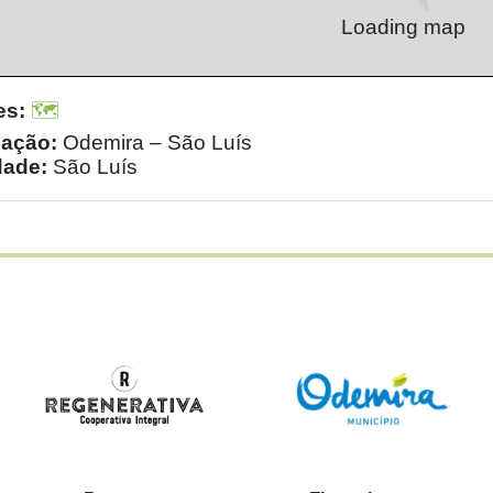
Loading map
es:
🗺️
zação:
Odemira – São Luís
dade:
São Luís