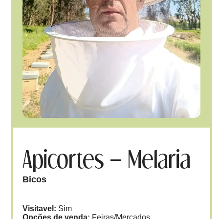
Apicortes – Melaria
Bicos
Visitavel:
Sim
Opções de venda:
Feiras/Mercados,