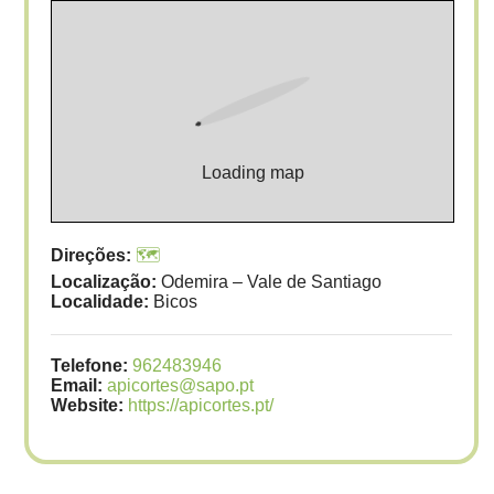
Loading map
Direções:
🗺️
Localização:
Odemira – Vale de Santiago
Localidade:
Bicos
Telefone:
962483946
Email:
apicortes@sapo.pt
Website:
https://apicortes.pt/