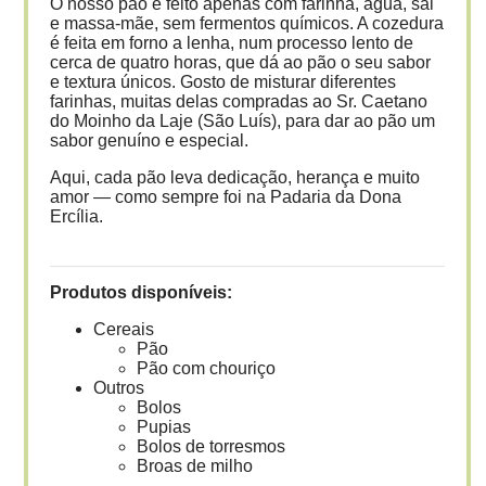
O nosso pão é feito apenas com farinha, água, sal
e massa-mãe, sem fermentos químicos. A cozedura
é feita em forno a lenha, num processo lento de
cerca de quatro horas, que dá ao pão o seu sabor
e textura únicos. Gosto de misturar diferentes
farinhas, muitas delas compradas ao Sr. Caetano
do Moinho da Laje (São Luís), para dar ao pão um
sabor genuíno e especial.
Aqui, cada pão leva dedicação, herança e muito
amor — como sempre foi na Padaria da Dona
Ercília.
Produtos disponíveis:
Cereais
Pão
Pão com chouriço
Outros
Bolos
Pupias
Bolos de torresmos
Broas de milho